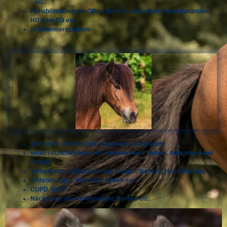
– etc.
Rehabilitation nach OP an den Kreuzbändern, Patellaluxantion,
HD oder ED etc.
Schwimmersyndrom
Taktfehler und Veränderungen des Gangbildes
Widersetzlichkeiten und Probleme beim Satteln, Aufsteigen und
Reiten
Verhaltensauffälligkeiten wie Steigen, Bocken, Head Shaking
Arthrose, Spat, Piephake, Gallen etc.
COPD, RAO
Nachsorge von Verletzungen, Narben etc.