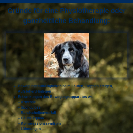
Gründe für eine Physiotherapie oder
ganzheitliche Behandlung:
Bewegungsauffälligkeiten beim Laufen, Treppen steigen,
Aufstehen/Hinlegen
Erkrankungen des Bewegungsapparates wie
– Arthrose
– Spondylose
– Bandscheibenvorfall
– Cauda equina
– Kompressionssyndrom
– Lähmungen